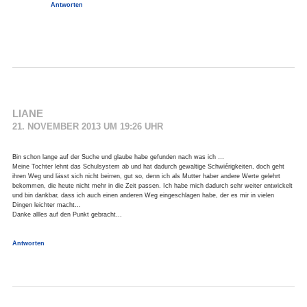
Antworten
LIANE
21. NOVEMBER 2013 UM 19:26 UHR
Bin schon lange auf der Suche und glaube habe gefunden nach was ich …
Meine Tochter lehnt das Schulsystem ab und hat dadurch gewaltige Schwiérigkeiten, doch geht
ihren Weg und lässt sich nicht beirren, gut so, denn ich als Mutter haber andere Werte gelehrt
bekommen, die heute nicht mehr in die Zeit passen. Ich habe mich dadurch sehr weiter entwickelt
und bin dankbar, dass ich auch einen anderen Weg eingeschlagen habe, der es mir in vielen
Dingen leichter macht…
Danke allles auf den Punkt gebracht…
Antworten