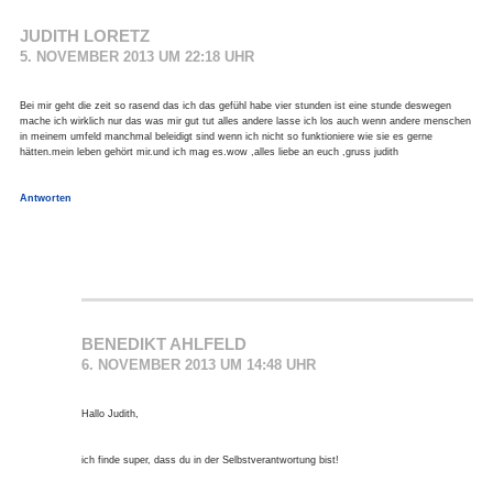
JUDITH LORETZ
5. NOVEMBER 2013 UM 22:18 UHR
Bei mir geht die zeit so rasend das ich das gefühl habe vier stunden ist eine stunde deswegen
mache ich wirklich nur das was mir gut tut alles andere lasse ich los auch wenn andere menschen
in meinem umfeld manchmal beleidigt sind wenn ich nicht so funktioniere wie sie es gerne
hätten.mein leben gehört mir.und ich mag es.wow ,alles liebe an euch ,gruss judith
Antworten
BENEDIKT AHLFELD
6. NOVEMBER 2013 UM 14:48 UHR
Hallo Judith,
ich finde super, dass du in der Selbstverantwortung bist!