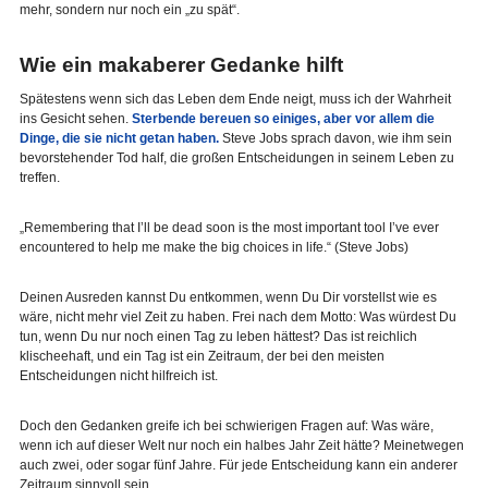
mehr, sondern nur noch ein „zu spät“.
Wie ein makaberer Gedanke hilft
Spätestens wenn sich das Leben dem Ende neigt, muss ich der Wahrheit
ins Gesicht sehen.
Sterbende bereuen so einiges, aber vor allem die
Dinge, die sie nicht getan haben.
Steve Jobs sprach davon, wie ihm sein
bevorstehender Tod half, die großen Entscheidungen in seinem Leben zu
treffen.
„Remembering that I’ll be dead soon is the most important tool I’ve ever
encountered to help me make the big choices in life.“ (Steve Jobs)
Deinen Ausreden kannst Du entkommen, wenn Du Dir vorstellst wie es
wäre, nicht mehr viel Zeit zu haben. Frei nach dem Motto: Was würdest Du
tun, wenn Du nur noch einen Tag zu leben hättest? Das ist reichlich
klischeehaft, und ein Tag ist ein Zeitraum, der bei den meisten
Entscheidungen nicht hilfreich ist.
Doch den Gedanken greife ich bei schwierigen Fragen auf: Was wäre,
wenn ich auf dieser Welt nur noch ein halbes Jahr Zeit hätte? Meinetwegen
auch zwei, oder sogar fünf Jahre. Für jede Entscheidung kann ein anderer
Zeitraum sinnvoll sein.