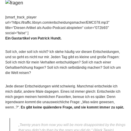
[smart_track_player
url=“https://traffic.libsyn.com/entscheidungsmacher/EMC078.mp3″
title=“Diesen Artikel als Audio-Podcast abspielen“ color=“072b93″
social=“false“ ]
Ein Gastartikel von Patrick Hundt.
Soll ich, oder soll ich nicht? Ich stehe häufig vor diesen Entscheidungen,
und so geht es nicht nur mir. Jeden Tag gibt es kleine und große Fragen:
Soll ich mich für mein Verhalten entschuldigen? Soll ich nach einer
Gehaltserhöhung fragen? Soll ich mich selbständig machen? Soll ich um
die Welt reisen?
Jede dieser Entscheidungen wirkt schwierig. Manchmal entscheide ich
mich dafür, andere Male dagegen. Eines ist immer gleich: Entscheide ich
mich gegen meinen heimlichen Favoriten, bereue ich es später. Denn
irgendwann kommt die unausweichliche Frage: „Was wäre gewesen,
wenn..?“.
Es gibt keine quälendere Frage, und sie kommt immer zu spät.
„Twenty years from now you will be more disappointed by the things
that you didn’t do than by the ones you did do.“ (Mark Twain)