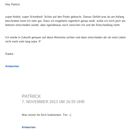
Hey Patrick,
super Artikel, super Schreibstil. Schön auf den Punkt gebracht. Dieses Gefühl was du am Anfang
beschreibst kenn ich sehr gut. Dass ich insgeheim eigentlich genau weiß, wofür ich mich jetzt am
liebsten entscheiden würde, aber irgendetwas noch zwischen mir und der Entscheidung steht.
Ich werde in Zukunft genauer auf diese Momente achten und dann entscheiden als ob mein Leben
nicht mehr sehr lang wäre :P
Danke.
Antworten
PATRICK
7. NOVEMBER 2013 UM 16:55 UHR
Was immer für Dich funktioniert, Tim :-)
Antworten