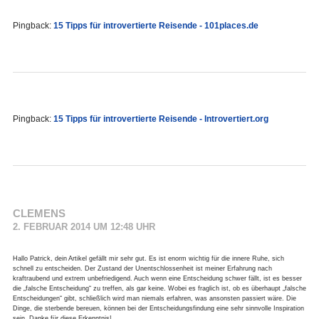
Pingback:
15 Tipps für introvertierte Reisende - 101places.de
Pingback:
15 Tipps für introvertierte Reisende - Introvertiert.org
CLEMENS
2. FEBRUAR 2014 UM 12:48 UHR
Hallo Patrick, dein Artikel gefällt mir sehr gut. Es ist enorm wichtig für die innere Ruhe, sich
schnell zu entscheiden. Der Zustand der Unentschlossenheit ist meiner Erfahrung nach
kraftraubend und extrem unbefriedigend. Auch wenn eine Entscheidung schwer fällt, ist es besser
die „falsche Entscheidung“ zu treffen, als gar keine. Wobei es fraglich ist, ob es überhaupt „falsche
Entscheidungen“ gibt, schließlich wird man niemals erfahren, was ansonsten passiert wäre. Die
Dinge, die sterbende bereuen, können bei der Entscheidungsfindung eine sehr sinnvolle Inspiration
sein. Danke für diese Erkenntnis!