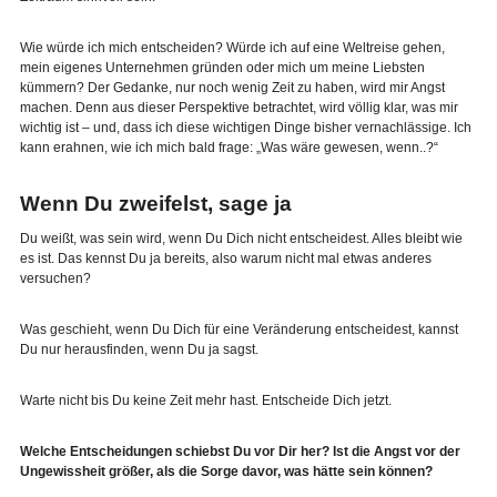
Wie würde ich mich entscheiden? Würde ich auf eine Weltreise gehen,
mein eigenes Unternehmen gründen oder mich um meine Liebsten
kümmern? Der Gedanke, nur noch wenig Zeit zu haben, wird mir Angst
machen. Denn aus dieser Perspektive betrachtet, wird völlig klar, was mir
wichtig ist – und, dass ich diese wichtigen Dinge bisher vernachlässige. Ich
kann erahnen, wie ich mich bald frage: „Was wäre gewesen, wenn..?“
Wenn Du zweifelst, sage ja
Du weißt, was sein wird, wenn Du Dich nicht entscheidest. Alles bleibt wie
es ist. Das kennst Du ja bereits, also warum nicht mal etwas anderes
versuchen?
Was geschieht, wenn Du Dich für eine Veränderung entscheidest, kannst
Du nur herausfinden, wenn Du ja sagst.
Warte nicht bis Du keine Zeit mehr hast. Entscheide Dich jetzt.
Welche Entscheidungen schiebst Du vor Dir her? Ist die Angst vor der
Ungewissheit größer, als die Sorge davor, was hätte sein können?